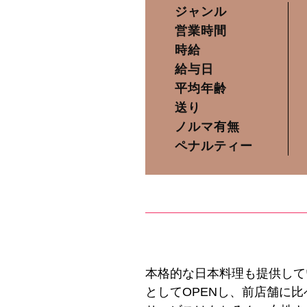
ジャンル
営業時間
時給
給与日
平均年齢
送り
ノルマ有無
ペナルティー
本格的な日本料理も提供して
としてOPENし、前店舗に