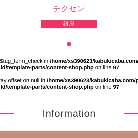
チクセン
銀座
e $tag_term_check in
/home/xs390623/kabukicaba.com/
ld/template-parts/content-shop.php
on line
97
ray offset on null in
/home/xs390623/kabukicaba.com/p
ld/template-parts/content-shop.php
on line
97
Information