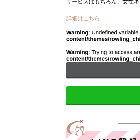
サービスはもちろん、女性キ
詳細はこちら
Warning
: Undefined variabl
content/themes/rowling_chi
Warning
: Trying to access ar
content/themes/rowling_chi