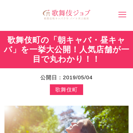
歌舞伎町の「朝キャバ・昼キャ
バ」を一挙大公開！人気店舗が一
目で丸わかり！！
公開日：2019/05/04
歌舞伎町