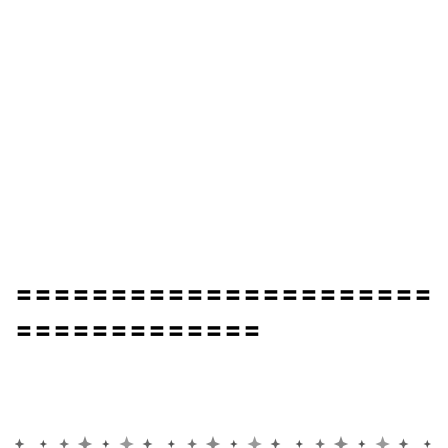
〓〓〓〓〓〓〓〓〓〓〓〓〓〓〓〓〓〓〓〓〓〓
〓〓〓〓〓〓〓〓〓〓〓〓〓