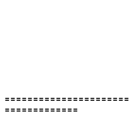
〓〓〓〓〓〓〓〓〓〓〓〓〓〓〓〓〓〓〓〓〓〓
〓〓〓〓〓〓〓〓〓〓〓〓〓