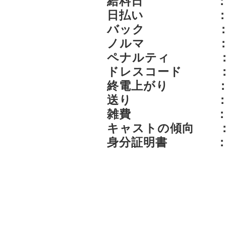
給料日 ： 末
日払い ： 上
バック ： 各
ノルマ ：
ペナルティ ： 
ドレスコード ：
終電上がり ：
送り ： 有
雑費 ： 1
キャストの傾向 ：
身分証明書 ： 